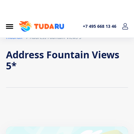
+7 495 668 13 46
Главная
Address Fountain Views 5*
Address Fountain Views
5*
Условия договора
1. Общие положения Настоящая политика обработки
персональных данных составленав соответствиис
требованиями Федерального закона от 27.07.2006. №152-
ФЗ «О персональных данных» и определяет порядок
обработки персональных данных и меры по обеспечению
безопасности персональных данных, предпринимаемые
ИП Котельникова Татьяна Александровна (далее –