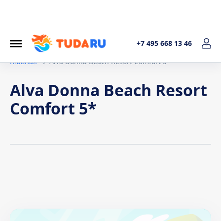
+7 495 668 13 46
Главная
Alva Donna Beach Resort Comfort 5*
Alva Donna Beach Resort
Comfort 5*
Условия договора
1. Общие положения Настоящая политика обработки
персональных данных составленав соответствиис
требованиями Федерального закона от 27.07.2006. №152-
ФЗ «О персональных данных» и определяет порядок
обработки персональных данных и меры по обеспечению
безопасности персональных данных, предпринимаемые
ИП Котельникова Татьяна Александровна (далее –