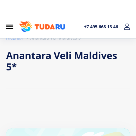
+7 495 668 13 46
Главная
Anantara Veli Maldives 5*
Anantara Veli Maldives
5*
Условия договора
1. Общие положения Настоящая политика обработки
персональных данных составленав соответствиис
требованиями Федерального закона от 27.07.2006. №152-
ФЗ «О персональных данных» и определяет порядок
обработки персональных данных и меры по обеспечению
безопасности персональных данных, предпринимаемые
ИП Котельникова Татьяна Александровна (далее –