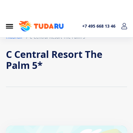
+7 495 668 13 46
Главная
C Central Resort The Palm 5*
C Central Resort The
Palm 5*
Условия договора
1. Общие положения Настоящая политика обработки
персональных данных составленав соответствиис
требованиями Федерального закона от 27.07.2006. №152-
ФЗ «О персональных данных» и определяет порядок
обработки персональных данных и меры по обеспечению
безопасности персональных данных, предпринимаемые
ИП Котельникова Татьяна Александровна (далее –