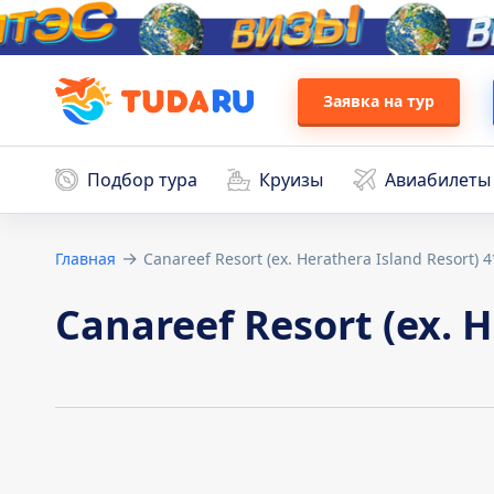
Заявка на тур
Подбор тура
Круизы
Авиабилеты
Условия д
Главная
Canareef Resort (ex. Herathera Island Resort) 4
Египет
Турция
1. Общие положения 
требованиями Федерал
Canareef Resort (ex. H
обработки персона
предпринимаемые ИП К
1.1. Оператор ставит
прав и свобод человек
неприкосновенность ч
1.2. Настоящая поли
применяется ко все