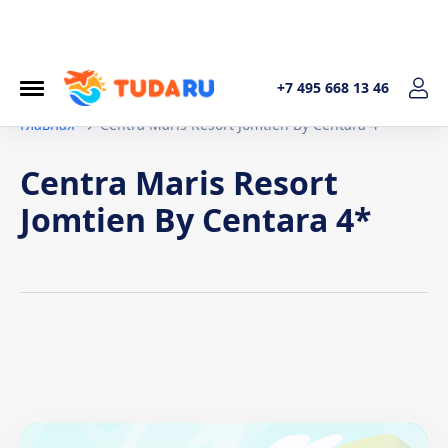
+7 495 668 13 46
Главная
Centra Maris Resort Jomtien By Centara 4*
Centra Maris Resort
Jomtien By Centara 4*
Условия договора
1. Общие положения Настоящая политика обработки
персональных данных составленав соответствиис
требованиями Федерального закона от 27.07.2006. №152-
ФЗ «О персональных данных» и определяет порядок
обработки персональных данных и меры по обеспечению
безопасности персональных данных, предпринимаемые
ИП Котельникова Татьяна Александровна (далее –