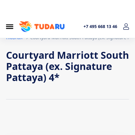
+7 495 668 13 46
Главная
Courtyard Marriott South Pattaya (ex. Signature Pat
Courtyard Marriott South
Pattaya (ex. Signature
Pattaya) 4*
Условия договора
1. Общие положения Настоящая политика обработки
персональных данных составленав соответствиис
требованиями Федерального закона от 27.07.2006. №152-
ФЗ «О персональных данных» и определяет порядок
обработки персональных данных и меры по обеспечению