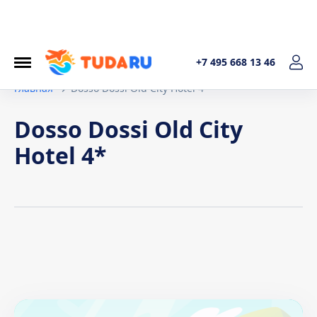
+7 495 668 13 46
Главная
Dosso Dossi Old City Hotel 4*
Dosso Dossi Old City
Hotel 4*
Условия договора
1. Общие положения Настоящая политика обработки
персональных данных составленав соответствиис
требованиями Федерального закона от 27.07.2006. №152-
ФЗ «О персональных данных» и определяет порядок
обработки персональных данных и меры по обеспечению
безопасности персональных данных, предпринимаемые
ИП Котельникова Татьяна Александровна (далее –