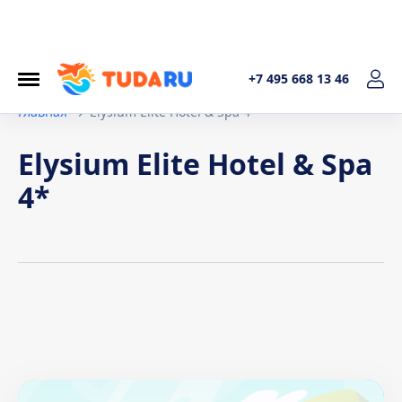
+7 495 668 13 46
Главная
Elysium Elite Hotel & Spa 4*
Elysium Elite Hotel & Spa
4*
Условия договора
1. Общие положения Настоящая политика обработки
персональных данных составленав соответствиис
требованиями Федерального закона от 27.07.2006. №152-
ФЗ «О персональных данных» и определяет порядок
обработки персональных данных и меры по обеспечению
безопасности персональных данных, предпринимаемые
ИП Котельникова Татьяна Александровна (далее –