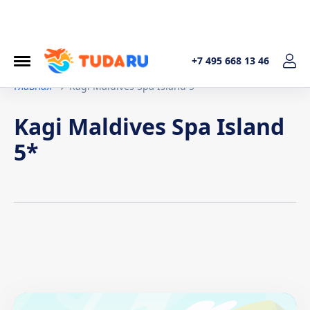
+7 495 668 13 46
Главная
Kagi Maldives Spa Island 5*
Kagi Maldives Spa Island
5*
Условия договора
1. Общие положения Настоящая политика обработки
персональных данных составленав соответствиис
требованиями Федерального закона от 27.07.2006. №152-
ФЗ «О персональных данных» и определяет порядок
обработки персональных данных и меры по обеспечению
безопасности персональных данных, предпринимаемые
ИП Котельникова Татьяна Александровна (далее –