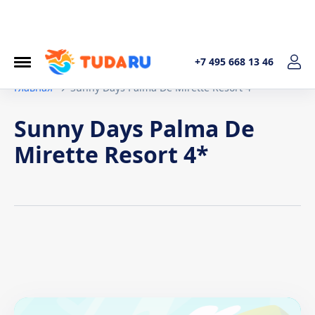
+7 495 668 13 46
Главная
Sunny Days Palma De Mirette Resort 4*
Sunny Days Palma De
Mirette Resort 4*
Условия договора
1. Общие положения Настоящая политика обработки
персональных данных составленав соответствиис
требованиями Федерального закона от 27.07.2006. №152-
ФЗ «О персональных данных» и определяет порядок
обработки персональных данных и меры по обеспечению
безопасности персональных данных, предпринимаемые
ИП Котельникова Татьяна Александровна (далее –