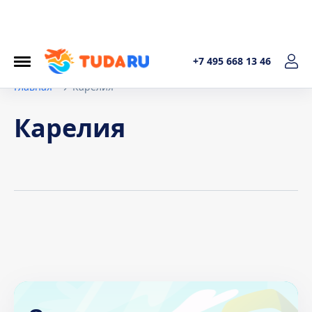
+7 495 668 13 46
Главная
Карелия
Карелия
Условия договора
1. Общие положения Настоящая политика обработки
персональных данных составленав соответствиис
требованиями Федерального закона от 27.07.2006. №152-
ФЗ «О персональных данных» и определяет порядок
обработки персональных данных и меры по обеспечению
безопасности персональных данных, предпринимаемые
ИП Котельникова Татьяна Александровна (далее –
Оператор).