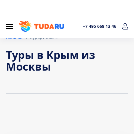
+7 495 668 13 46
Главная
Курорт Крым
Туры в Крым из
Москвы
Условия договора
1. Общие положения Настоящая политика обработки
персональных данных составленав соответствиис
требованиями Федерального закона от 27.07.2006. №152-
ФЗ «О персональных данных» и определяет порядок
обработки персональных данных и меры по обеспечению